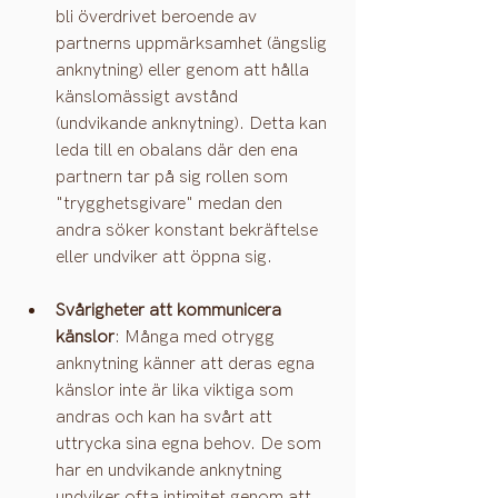
bli överdrivet beroende av 
partnerns uppmärksamhet (ängslig 
anknytning) eller genom att hålla 
känslomässigt avstånd 
(undvikande anknytning). Detta kan 
leda till en obalans där den ena 
partnern tar på sig rollen som 
"trygghetsgivare" medan den 
andra söker konstant bekräftelse 
eller undviker att öppna sig​.
Svårigheter att kommunicera 
känslor
: Många med otrygg 
anknytning känner att deras egna 
känslor inte är lika viktiga som 
andras och kan ha svårt att 
uttrycka sina egna behov. De som 
har en undvikande anknytning 
undviker ofta intimitet genom att 