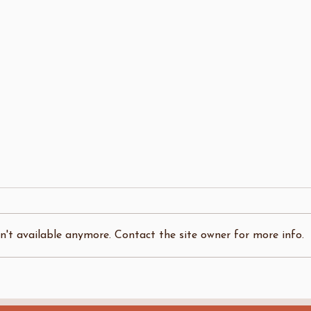
't available anymore. Contact the site owner for more info.
Kan man ändra sin
Hur p
anknytningsstil?
mina 