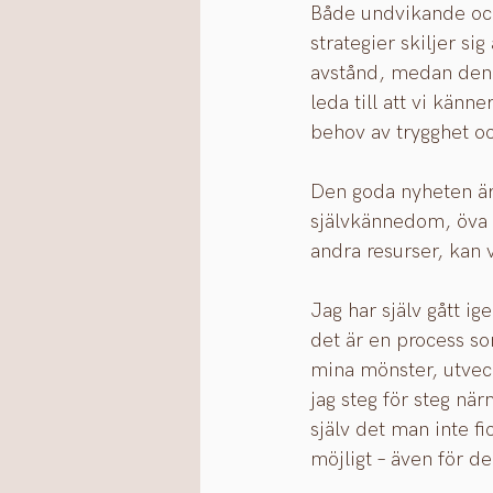
Både undvikande och 
strategier skiljer si
avstånd, medan den 
leda till att vi känn
behov av trygghet och
Den goda nyheten är
självkännedom, öva p
andra resurser, kan v
Jag har själv gått ig
det är en process s
mina mönster, utvec
jag steg för steg när
själv det man inte fi
möjligt – även för de