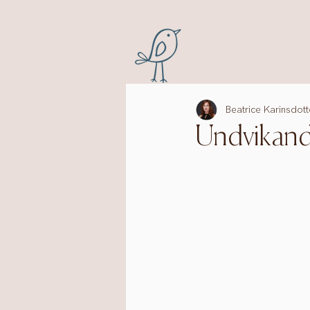
Beatrice Karinsdott
Undvikand