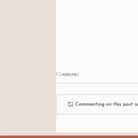
Comments
Commenting on this post isn
Varför har jag en otrygg
anknytning?