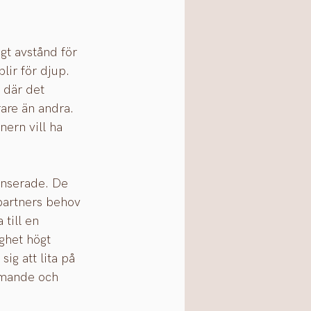
gt avstånd för 
lir för djup. 
 där det 
rare än andra. 
ern vill ha 
anserade. De 
 partners behov 
till en 
ghet högt 
ig att lita på 
mmande och 