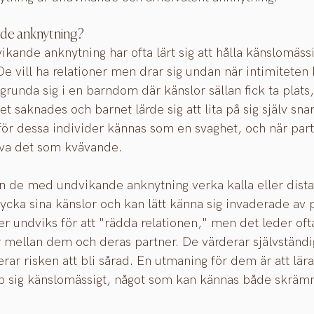
nde anknytning?
ande anknytning har ofta lärt sig att hålla känslomässi
e vill ha relationer men drar sig undan när intimiteten b
runda sig i en barndom där känslor sällan fick ta plats,
 saknades och barnet lärde sig att lita på sig själv sna
 för dessa individer kännas som en svaghet, och när partn
va det som kvävande.
an de med undvikande anknytning verka kalla eller dist
trycka sina känslor och kan lätt känna sig invaderade av
er undviks för att "rädda relationen," men det leder ofta 
 mellan dem och deras partner. De värderar självständi
r risken att bli sårad. En utmaning för dem är att lära s
p sig känslomässigt, något som kan kännas både skrä