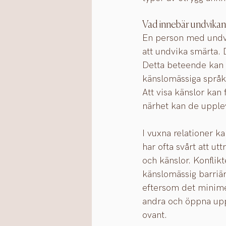
Vad innebär undvika
En person med undvik
att undvika smärta. D
Detta beteende kan g
känslomässiga språket
Att visa känslor kan
närhet kan de upple
I vuxna relationer k
har ofta svårt att ut
och känslor. Konflikt
känslomässig barriär
eftersom det minimera
andra och öppna up
ovant.