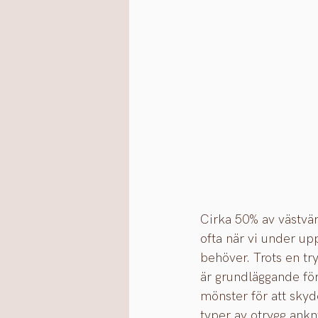
Cirka 50% av västvä
ofta när vi under up
behöver. Trots en tr
är grundläggande för 
mönster för att skydd
typer av otrygg ank