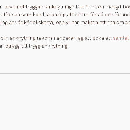
en resa mot tryggare anknytning? Det finns en mängd böc
utforska som kan hjälpa dig att bättre förstå och förändra
ning är vår kärlekskarta, och vi har makten att rita om d
 din anknytning rekommenderar jag att boka ett 
samtal
ån otrygg till trygg anknytning.