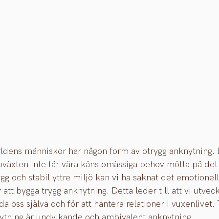
rldens människor har någon form av otrygg anknytning. 
pväxten inte får våra känslomässiga behov mötta på det s
ygg och stabil yttre miljö kan vi ha saknat det emotionel
att bygga trygg anknytning. Detta leder till att vi utveck
a oss själva och för att hantera relationer i vuxenlivet. 
nytning är undvikande och ambivalent anknytning.