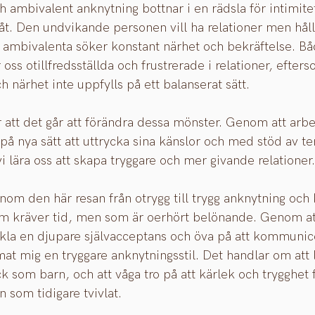
ambivalent anknytning bottnar i en rädsla för intimite
g åt. Den undvikande personen vill ha relationer men håll
ambivalenta söker konstant närhet och bekräftelse. Bå
er oss otillfredsställda och frustrerade i relationer, efter
 närhet inte uppfylls på ett balanserat sätt.
 att det går att förändra dessa mönster. Genom att arb
å nya sätt att uttrycka sina känslor och med stöd av te
i lära oss att skapa tryggare och mer givande relationer.
enom den här resan från otrygg till trygg anknytning och 
om kräver tid, men som är oerhört belönande. Genom att
kla en djupare självacceptans och öva på att kommunic
mat mig en tryggare anknytningsstil. Det handlar om att l
ck som barn, och att våga tro på att kärlek och trygghet f
n som tidigare tvivlat.