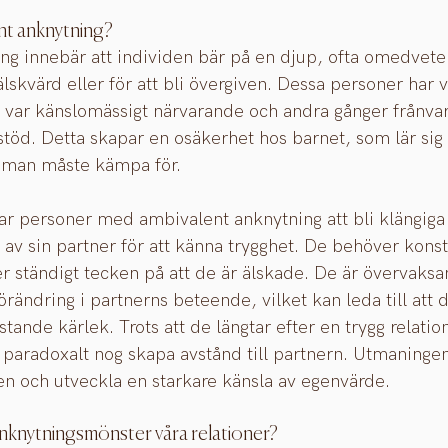
nt anknytning?
g innebär att individen bär på en djup, ofta omedveten 
t älskvärd eller för att bli övergiven. Dessa personer har
 var känslomässigt närvarande och andra gånger frånvar
 stöd. Detta skapar en osäkerhet hos barnet, som lär sig 
t man måste kämpa för.
ar personer med ambivalent anknytning att bli klängiga 
av sin partner för att känna trygghet. De behöver konst
er ständigt tecken på att de är älskade. De är övervak
örändring i partnerns beteende, vilket kan leda till att d
stande kärlek. Trots att de längtar efter en trygg relatio
paradoxalt nog skapa avstånd till partnern. Utmaningen
en och utveckla en starkare känsla av egenvärde.
nknytningsmönster våra relationer?