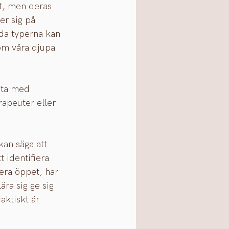
t, men deras 
er sig på 
da typerna kan 
som våra djupa 
eta med 
rapeuter eller 
kan säga att 
 identifiera 
era öppet, har 
ära sig ge sig 
aktiskt är 