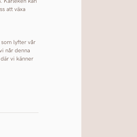
a. Kärleken kan 
ss att växa 
 som lyfter vår 
 vi når denna 
 där vi känner 