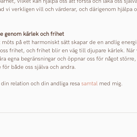
rhet, vilket kan hjälpa oss att förstå och läka oss själv
ad vi verkligen vill och värderar, och därigenom hjälpa o
lse genom kärlek och frihet
t möts på ett harmoniskt sätt skapar de en andlig energi
oss frihet, och frihet blir en väg till djupare kärlek. När
åra egna begränsningar och öppnar oss för något större,
e för både oss själva och andra.
din relation och din andliga resa 
samtal
 med mig. 