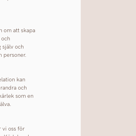
n om att skapa 
 och 
 själv och 
m personer.
lation kan 
arandra och 
kärlek som en 
älva.
vi oss för 